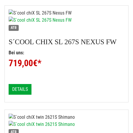
ATB
S´COOL
CHIX SL 267S NEXUS FW
Bei uns:
719,00
€*
DETAILS
ATB