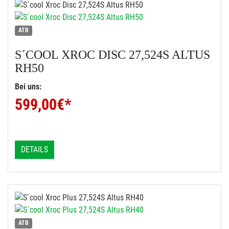
ATB
S´COOL
XROC DISC 27,524S ALTUS
RH50
Bei uns:
599,00
€*
DETAILS
ATB