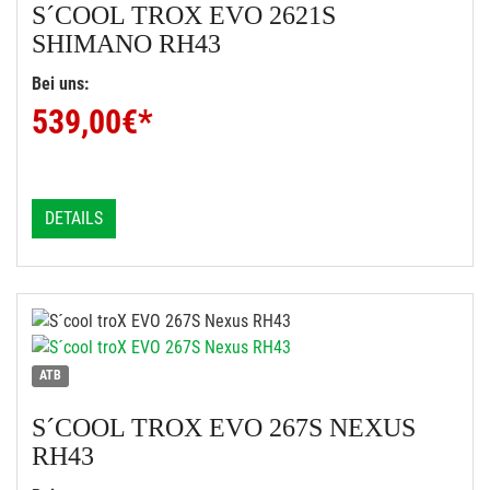
S´COOL
TROX EVO 2621S
SHIMANO RH43
Bei uns:
539,00
€*
DETAILS
ATB
S´COOL
TROX EVO 267S NEXUS
RH43