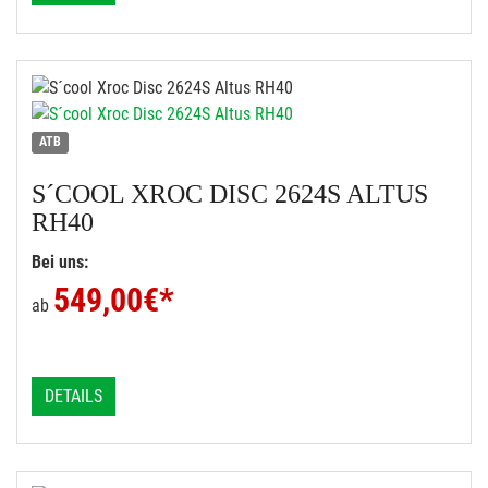
ATB
S´COOL
XROC DISC 2624S ALTUS
RH40
Bei uns:
549,00
€*
ab
DETAILS