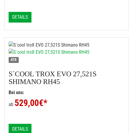
DETAILS
ATB
S´COOL
TROX EVO 27,521S
SHIMANO RH45
Bei uns:
529,00
€*
ab
DETAILS