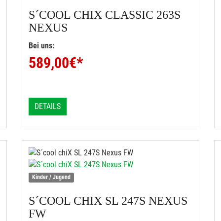
S´COOL
CHIX CLASSIC 263S
NEXUS
Bei uns:
589,00
€*
DETAILS
Kinder / Jugend
S´COOL
CHIX SL 247S NEXUS
FW