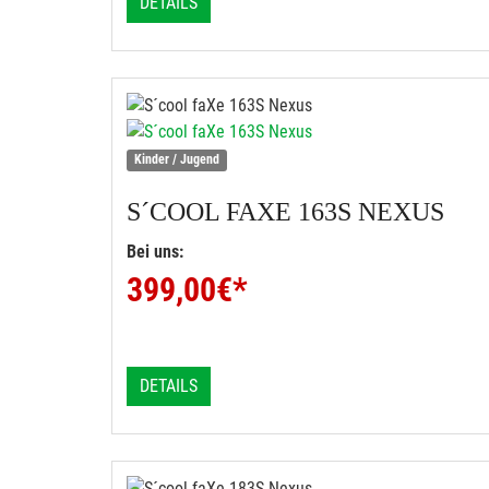
DETAILS
Kinder / Jugend
S´COOL
FAXE 163S NEXUS
Bei uns:
399,00
€*
DETAILS