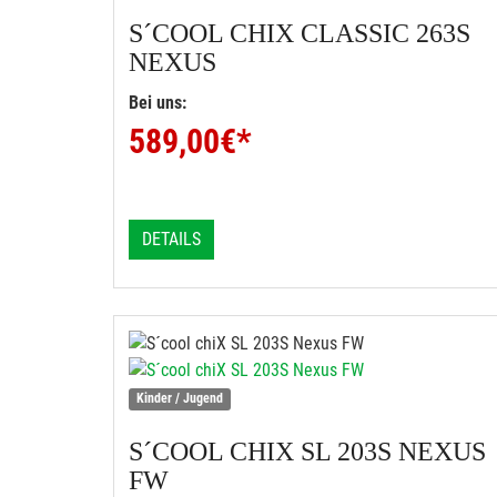
S´COOL
CHIX CLASSIC 263S
NEXUS
Bei uns:
589,00
€*
DETAILS
Kinder / Jugend
S´COOL
CHIX SL 203S NEXUS
FW