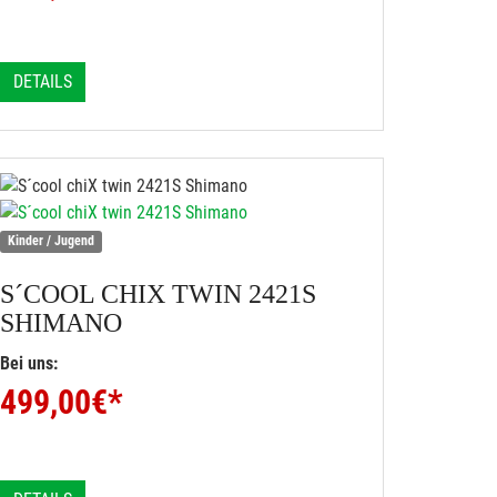
DETAILS
Kinder / Jugend
S´COOL
CHIX TWIN 2421S
SHIMANO
Bei uns:
499,00
€*