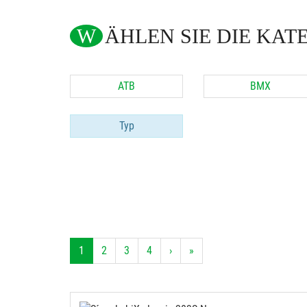
WÄHLEN SIE DIE KAT
ATB
BMX
Typ
1
2
3
4
›
»