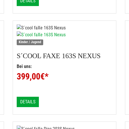
DETAILS
Kinder / Jugend
S´COOL
FAXE 163S NEXUS
Bei uns:
399,00
€*
DETAILS