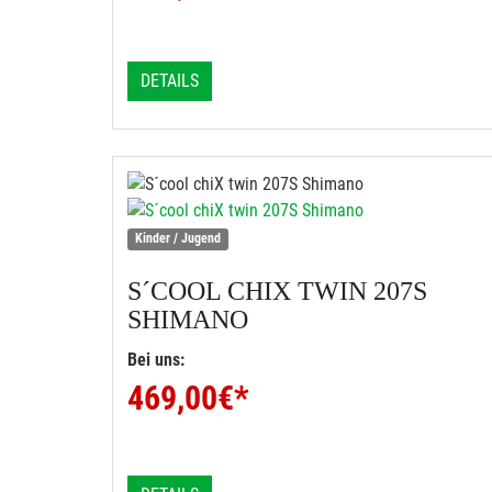
DETAILS
Kinder / Jugend
S´COOL
CHIX TWIN 207S
SHIMANO
Bei uns:
469,00
€*