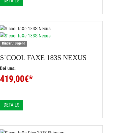
DETAILS
Kinder / Jugend
S´COOL
FAXE 183S NEXUS
Bei uns:
419,00
€*
DETAILS