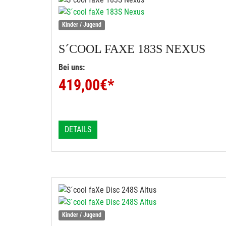
Kinder / Jugend
S´COOL
FAXE 183S NEXUS
Bei uns:
419,00
€*
DETAILS
Kinder / Jugend