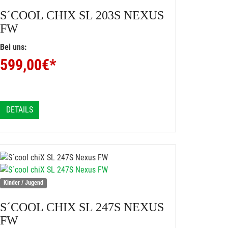
S´COOL
CHIX SL 203S NEXUS
FW
Bei uns:
599,00
€*
DETAILS
Kinder / Jugend
S´COOL
CHIX SL 247S NEXUS
FW